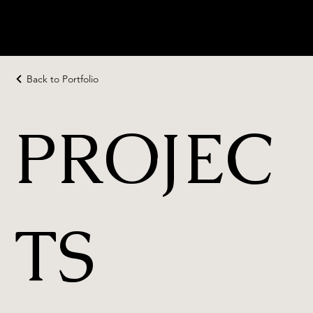
JT
CONTRACTO
RS
Back to Portfolio
PROJEC
TS